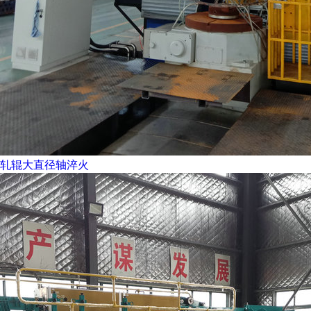
轧辊大直径轴淬火