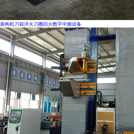
盾构机刀箱淬火刀圈回火数字中频设备