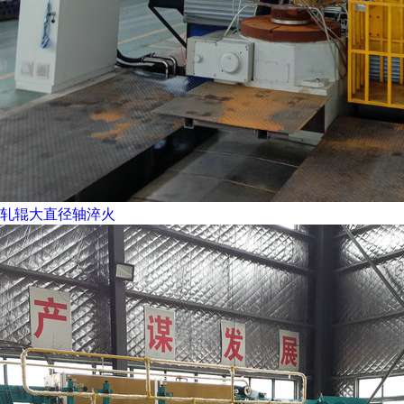
轧辊大直径轴淬火