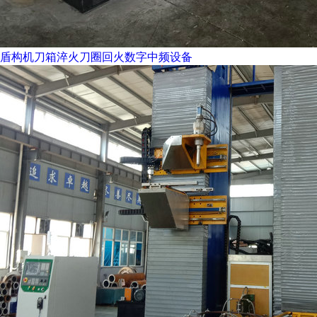
盾构机刀箱淬火刀圈回火数字中频设备